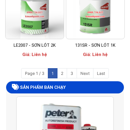
LE2007 - SƠN LÓT 2K
131SR - SƠN LÓT 1K
Giá:
Liên hệ
Giá:
Liên hệ
Page 1 / 3
1
2
3
Next
Last
SẢN PHẨM BÁN CHẠY