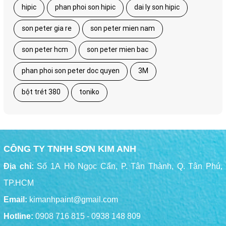
hipic
phan phoi son hipic
dai ly son hipic
son peter gia re
son peter mien nam
son peter hcm
son peter mien bac
phan phoi son peter doc quyen
3M
bột trét 380
toniko
CÔNG TY TNHH SƠN KIM ANH
Địa chỉ:
Số 1A Hồ Ngọc Cẩn, P. Tân Thành, Q. Tân Phú,
TP.HCM
Email:
kimanhpaint@gmail.com
Hotline:
0908 716 815 - 0938 148 809