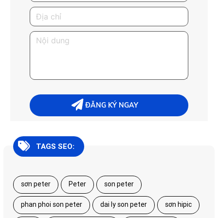
TAGS SEO:
sơn peter
Peter
son peter
phan phoi son peter
dai ly son peter
sơn hipic