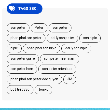
TAGS SEO:
sơn peter
Peter
son peter
phan phoi son peter
dai ly son peter
sơn hipic
hipic
phan phoi son hipic
dai ly son hipic
son peter gia re
son peter mien nam
son peter hcm
son peter mien bac
phan phoi son peter doc quyen
3M
bột trét 380
toniko